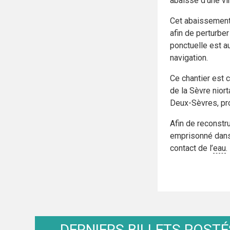
abaissé d’une vi
Cet abaissement 
afin de perturbe
ponctuelle est au
navigation.
Ce chantier est c
de la Sèvre nior
Deux-Sèvres, pro
Afin de reconstru
emprisonné dans 
contact de l’
eau
.
DERNIERS BILLETS POSTÉ