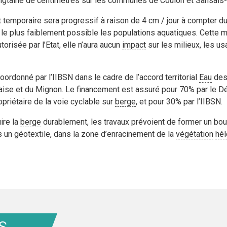
ngtaine de centimètres sur les communes de Coulon et Sansais-
temporaire sera progressif à raison de 4 cm / jour à compter du 
r le plus faiblement possible les populations aquatiques. Cette
torisée par l’Etat, elle n’aura aucun
impact
sur les milieux, les us
oordonné par l’IIBSN dans le cadre de l’accord territorial
Eau
de
taise et du Mignon. Le financement est assuré pour 70% par le 
priétaire de la voie cyclable sur
berge
, et pour 30% par l’IIBSN.
ire la
berge
durablement, les travaux prévoient de former un bou
un géotextile, dans la zone d’enracinement de la
végétation
hél
S