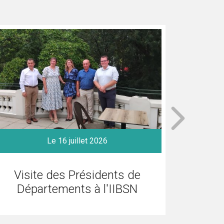
Le 16 juillet 2026
Visite des Présidents de
Gro
Départements à l'IIBSN