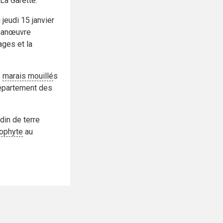
La Garette.
jeudi 15 janvier
 manœuvre
ages et la
s
marais
mouillé
s
Département des
din de terre
ophyte
au