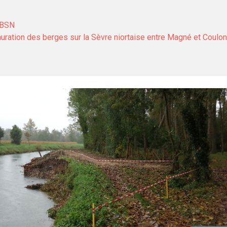
IBSN
auration des berges sur la Sèvre niortaise entre Magné et Coulon