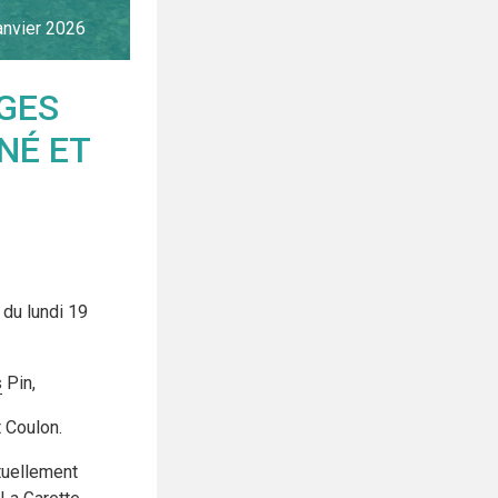
anvier
2026
GES
NÉ ET
 du lundi 19
s
Pin,
 Coulon.
ctuellement