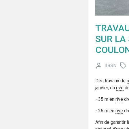
TRAVAU
SUR LA
COULO
IIBSN
Des travaux de
r
janvier, en
rive
dr
- 35 m en
rive
dr
- 26 m en
rive
dro
Afin de garantir 