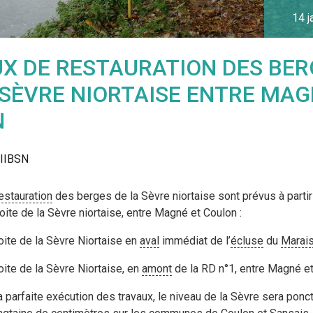
14
j
X DE RESTAURATION DES BER
 SÈVRE NIORTAISE ENTRE MAG
N
IIBSN
estauration
des berges de la Sèvre niortaise sont prévus à partir
oite de la Sèvre niortaise, entre Magné et Coulon :
oite de la Sèvre Niortaise en
aval
immédiat de l’
écluse
du
Marai
ite de la Sèvre Niortaise, en
amont
de la RD n°1, entre Magné et
la parfaite exécution des travaux, le niveau de la Sèvre sera pon